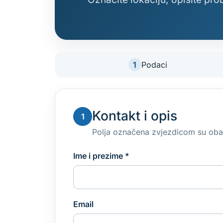
1
Podaci
Kontakt i opis
1
Polja označena zvjezdicom su ob
Ime i prezime
*
Email