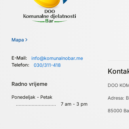
Mapa
E-Mail:
info@komunalnobar.me
Telefon:
030/311-418
Konta
Radno vrijeme
DOO KOM
Ponedeljak - Petak
Adresa: B
7 am - 3 pm
85000 Ba