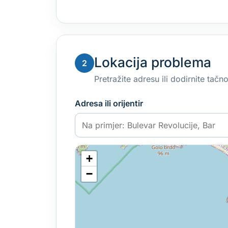
Lokacija problema
2
Pretražite adresu ili dodirnite tač
Adresa ili orijentir
+
−