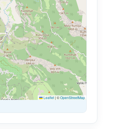
Leaflet
|
©
OpenStreetMap