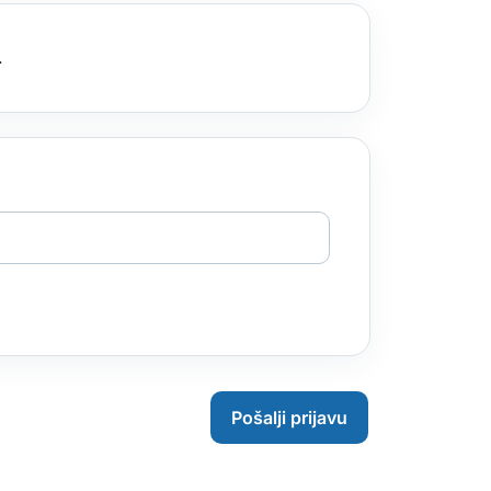
.
Pošalji prijavu