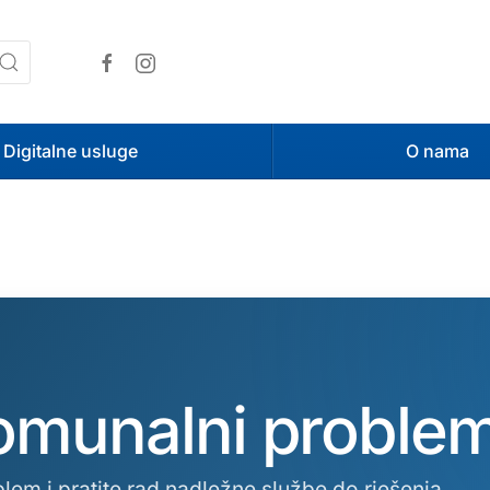
Digitalne usluge
O nama
komunalni proble
blem i pratite rad nadležne službe do rješenja.