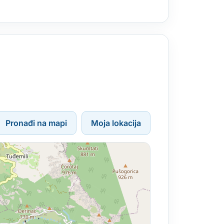
Pronađi na mapi
Moja lokacija