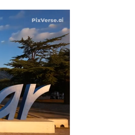
Vije
naja